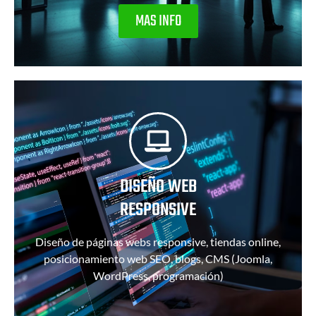
MAS INFO
DISEÑO WEB
RESPONSIVE
Diseño de páginas webs responsive, tiendas online,
posicionamiento web SEO, blogs, CMS (Joomla,
WordPress, programación)