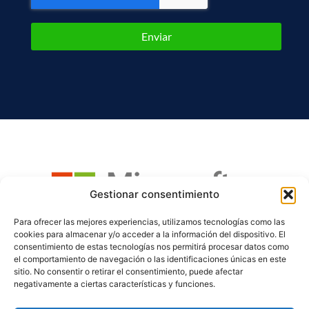
Enviar
Gestionar consentimiento
Para ofrecer las mejores experiencias, utilizamos tecnologías como las
cookies para almacenar y/o acceder a la información del dispositivo. El
consentimiento de estas tecnologías nos permitirá procesar datos como
el comportamiento de navegación o las identificaciones únicas en este
sitio. No consentir o retirar el consentimiento, puede afectar
ACOMPAÑAMOS A TU EMPRESA CON SOLUCIONES FIABLES,
negativamente a ciertas características y funciones.
ESCALABLES Y ADAPTADAS A TUS NECESIDADES REALES.