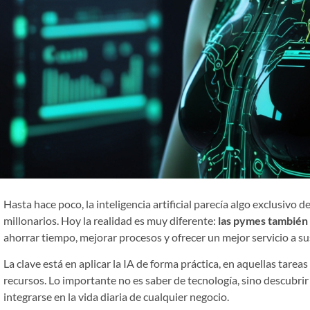
Hasta hace poco, la inteligencia artificial parecía algo exclusiv
millonarios. Hoy la realidad es muy diferente:
las pymes también 
ahorrar tiempo, mejorar procesos y ofrecer un mejor servicio a sus
La clave está en aplicar la IA de forma práctica, en aquellas tar
recursos. Lo importante no es saber de tecnología, sino descubr
integrarse en la vida diaria de cualquier negocio.