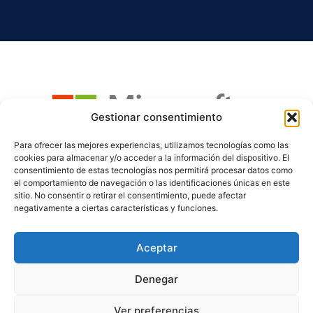
Gestionar consentimiento
Para ofrecer las mejores experiencias, utilizamos tecnologías como las
cookies para almacenar y/o acceder a la información del dispositivo. El
consentimiento de estas tecnologías nos permitirá procesar datos como
el comportamiento de navegación o las identificaciones únicas en este
sitio. No consentir o retirar el consentimiento, puede afectar
ACOMPAÑAMOS A TU EMPRESA CON SOLUCIONES FIABLES,
negativamente a ciertas características y funciones.
ESCALABLES Y ADAPTADAS A TUS NECESIDADES REALES.
Aceptar
Denegar
© 2026 SIBI
Ver preferencias