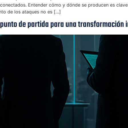
 conectados. Entender cómo y dónde se producen es clave 
nto de los ataques no es […]
 punto de partida para una transformación i