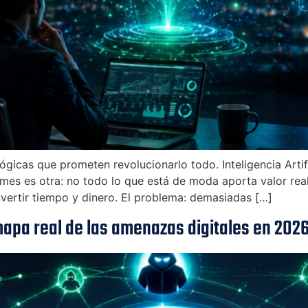
icas que prometen revolucionarlo todo. Inteligencia Artifi
es es otra: no todo lo que está de moda aporta valor real.
nvertir tiempo y dinero. El problema: demasiadas […]
mapa real de las amenazas digitales en 202